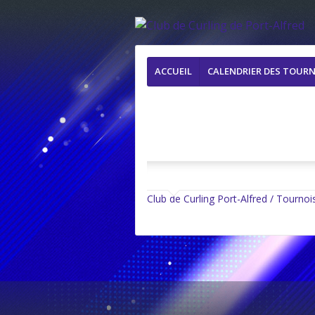
Menu
Aller
ACCUEIL
CALENDRIER DES TOURN
au
contenu
principal
Club de Curling Port-Alfred / Tournoi