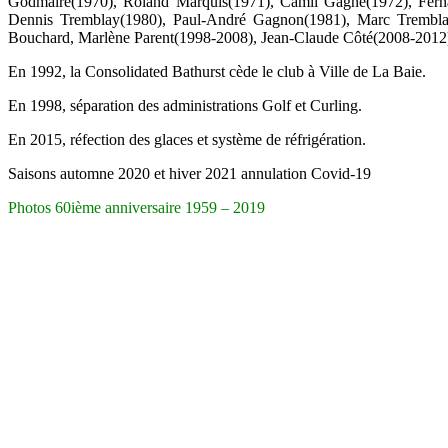
Godmaire(1970), Roland Marquis(1971), Camil Gagné(1972), Fernan
Dennis Tremblay(1980), Paul-André Gagnon(1981), Marc Tremblay
Bouchard, Marlène Parent(1998-2008), Jean-Claude Côté(2008-2012
En 1992, la Consolidated Bathurst cède le club à Ville de La Baie.
En 1998, séparation des administrations Golf et Curling.
En 2015, réfection des glaces et système de réfrigération.
Saisons automne 2020 et hiver 2021 annulation Covid-19
Photos 60ième anniversaire 1959 – 2019