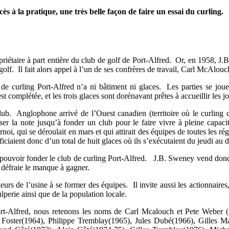
 à la pratique, une très belle façon de faire un essai du curling.
iétaire à part entière du club de golf de Port-Alfred. Or, en 1958, J.B
golf. Il fait alors appel à l’un de ses confrères de travail, Carl McAlouc
e curling Port-Alfred n’a ni bâtiment ni glaces. Les parties se jouen
st complétée, et les trois glaces sont dorénavant prêtes à accueillir les
ub. Anglophone arrivé de l’Ouest canadien (territoire où le curling c
er la note jusqu’à fonder un club pour le faire vivre à pleine capacit
rnoi, qui se déroulait en mars et qui attirait des équipes de toutes les
ficiaient donc d’un total de huit glaces où ils s’exécutaient du jeudi au
ur pouvoir fonder le club de curling Port-Alfred. J.B. Sweney vend donc
défraie le manque à gagner.
leurs de l’usine à se former des équipes. Il invite aussi les actionnaires
ulperie ainsi que de la population locale.
ort-Alfred, nous retenons les noms de Carl Mcalouch et Pete Weber 
. Foster(1964), Philippe Tremblay(1965), Jules Dubé(1966), Gilles 