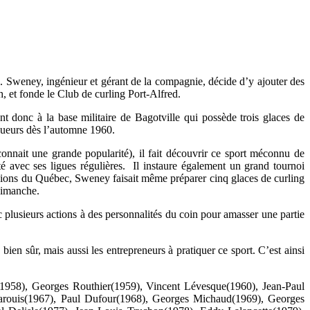
. Sweney, ingénieur et gérant de la compagnie, décide d’y ajouter des
h, et fonde le Club de curling Port-Alfred.
t donc à la base militaire de Bagotville qui possède trois glaces de
 joueurs dès l’automne 1960.
onnait une grande popularité), il fait découvrir ce sport méconnu de
é avec ses ligues régulières. Il instaure également un grand tournoi
 régions du Québec, Sweney faisait même préparer cinq glaces de curling
 dimanche.
 plusieurs actions à des personnalités du coin pour amasser une partie
, bien sûr, mais aussi les entrepreneurs à pratiquer ce sport. C’est ainsi
(1958), Georges Routhier(1959), Vincent Lévesque(1960), Jean-Paul
Marouis(1967), Paul Dufour(1968), Georges Michaud(1969), Georges