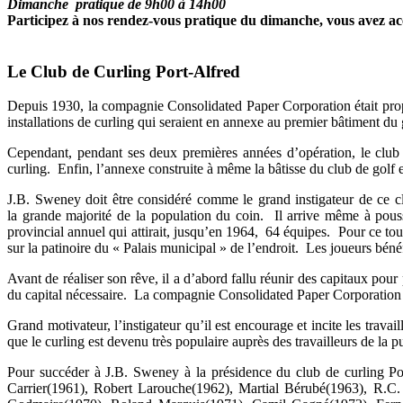
Dimanche pratique de 9h00 à 14h00
Participez à nos rendez-vous pratique du dimanche, vous avez accès
Le Club de Curling Port-Alfred
Depuis 1930, la compagnie Consolidated Paper Corporation était propr
installations de curling qui seraient en annexe au premier bâtiment du 
Cependant, pendant ses deux premières années d’opération, le club d
curling. Enfin, l’annexe construite à même la bâtisse du club de golf e
J.B. Sweney doit être considéré comme le grand instigateur de ce cl
la grande majorité de la population du coin. Il arrive même à pouss
provincial annuel qui attirait, jusqu’en 1964, 64 équipes. Pour ce tou
sur la patinoire du « Palais municipal » de l’endroit. Les joueurs béné
Avant de réaliser son rêve, il a d’abord fallu réunir des capitaux po
du capital nécessaire. La compagnie Consolidated Paper Corporation 
Grand motivateur, l’instigateur qu’il est encourage et incite les travail
que le curling est devenu très populaire auprès des travailleurs de la p
Pour succéder à J.B. Sweney à la présidence du club de curling P
Carrier(1961), Robert Larouche(1962), Martial Bérubé(1963), R.C