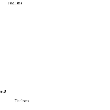
alistes
D
inalistes