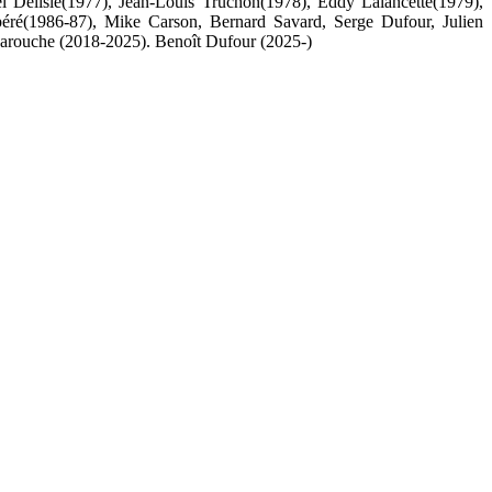
 Delisle(1977), Jean-Louis Truchon(1978), Eddy Lalancette(1979),
ré(1986-87), Mike Carson, Bernard Savard, Serge Dufour, Julien
arouche (2018-2025). Benoît Dufour (2025-)