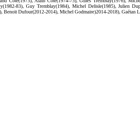
d Côté(1973), Alain Côté(1974-75), Gilles Tremblay(1976), Michel
(1982-83), Guy Tremblay(1984), Michel Delisle(1985), Julien Dupé
), Benoit Dufour(2012-2014), Michel Godmaire)2014-2018), Gaétan L